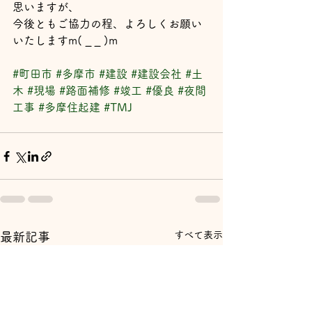
思いますが、
今後ともご協力の程、よろしくお願い
いたしますm( _ _ )m
#町田市
#多摩市
#建設
#建設会社
#土
木
#現場
#路面補修
#竣工
#優良
#夜間
工事
#多摩住起建
#TMJ
すべて表示
最新記事