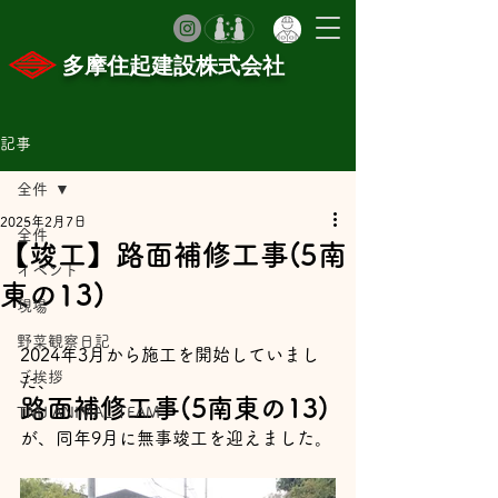
​多摩住起建設株式会社
記事
全件
2025年2月7日
全件
【竣工】路面補修工事(5南
イベント
東の13)
現場
野菜観察日記
2024年3月から施工を開始していまし
ご挨拶
た、
路面補修工事(5南東の13)
TMJ ANIMAL TEAM
が、同年9月に無事竣工を迎えました。