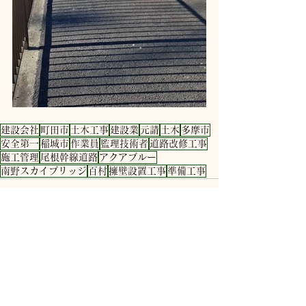
建設会社
町田市
土木工事
建設業
元請
土木
多摩市
安全第一
稲城市
作業員
監理技術者
道路改修工事
施工管理
尾根幹線道路
アクアブルー
南野スカイブリッジ
百村
擁壁設置工事
準備工事
すべて表示
最新記事