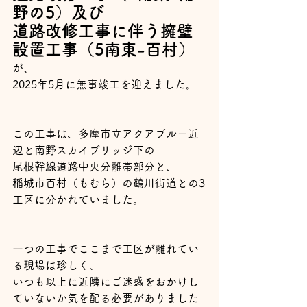
野の5）及び
道路改修工事に伴う擁壁
設置工事（5南東-百村）
が、
2025年5月に無事竣工を迎えました。
この工事は、多摩市立アクアブルー近
辺と南野スカイブリッジ下の
尾根幹線道路中央分離帯部分と、
稲城市百村（もむら）の鶴川街道との3
工区に分かれていました。
一つの工事でここまで工区が離れてい
る現場は珍しく、
いつも以上に近隣にご迷惑をおかけし
ていないか気を配る必要がありました