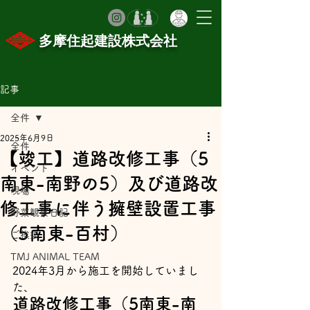
​多摩住起建設株式会社
記事
全件
2025年6月9日
全件
【竣工】道路改修工事（5
イベント
南東-南野の5）及び道路改
現場
修工事に伴う擁壁設置工事
野菜観察日記
（5南東-百村）
ご挨拶
TMJ ANIMAL TEAM
2024年3月から施工を開始していまし
た、
道路改修工事（5南東-南