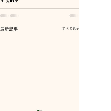
すべて表示
最新記事